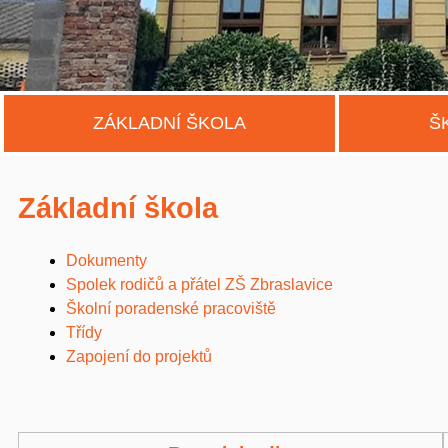
ZÁKLADNÍ ŠKOLA
Š
Základní škola
Dokumenty
Spolek rodičů a přátel ZŠ Zbraslavice
Školní poradenské pracoviště
Třídy
Zapojení do projektů