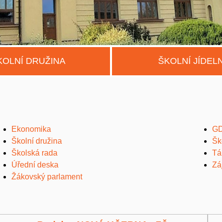
KOLNÍ DRUŽINA
ŠKOLNÍ JÍDEL
Ekonomika
GD
Školní družina
Šk
Školská rada
Tá
Úřední deska
Zá
Žákovský parlament