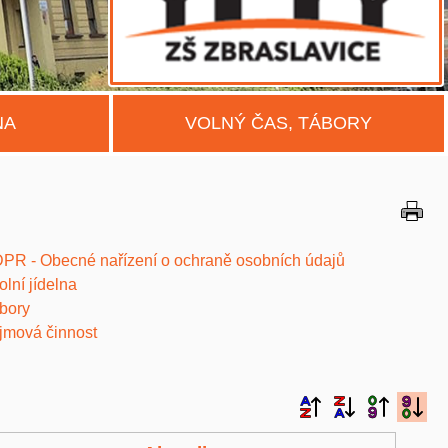
NA
VOLNÝ ČAS, TÁBORY
PR - Obecné nařízení o ochraně osobních údajů
olní jídelna
bory
jmová činnost