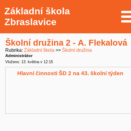
Základní škola
Me
Zbraslavice
Školní družina 2 - A. Flekalová
Rubrika
Základní škola
Školní družina
Administrátor
Vloženo: 13. května v 12:15
Hlavní činnosti ŠD 2 na 43. školní týden