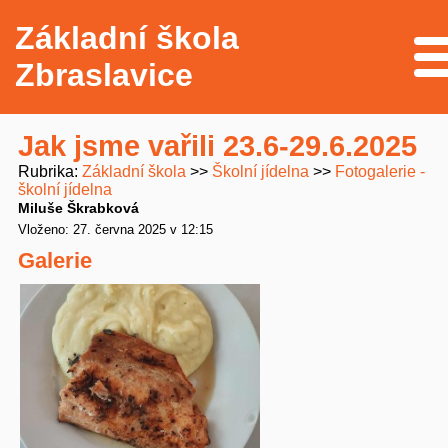
Základní škola
Me
Zbraslavice
Jak jsme vařili 23.6-29.6.2025
Rubrika
Základní škola
Školní jídelna
Fotogalerie -
školní jídelna
Miluše Škrabková
Vloženo: 27. června 2025 v 12:15
Galerie