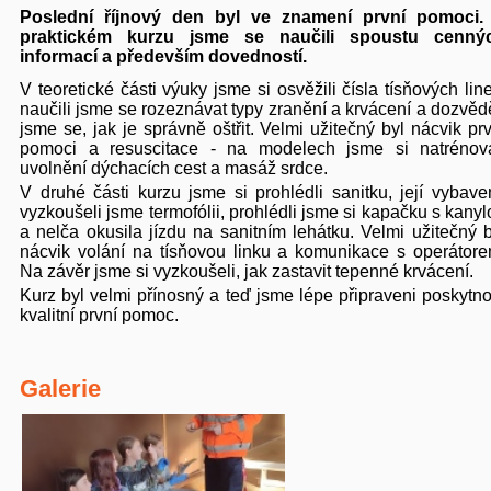
Poslední říjnový den byl ve znamení první pomoci.
praktickém kurzu jsme se naučili spoustu cenný
informací a především dovedností.
V teoretické části výuky jsme si osvěžili čísla tísňových lin
naučili jsme se rozeznávat typy zranění a krvácení a dozvědě
jsme se, jak je správně oštřit. Velmi užitečný byl nácvik prv
pomoci a resuscitace - na modelech jsme si natrénova
uvolnění dýchacích cest a masáž srdce.
V druhé části kurzu jsme si prohlédli sanitku, její vybaven
vyzkoušeli jsme termofólii, prohlédli jsme si kapačku s kanyl
a nelča okusila jízdu na sanitním lehátku. Velmi užitečný b
nácvik volání na tísňovou linku a komunikace s operátore
Na závěr jsme si vyzkoušeli, jak zastavit tepenné krvácení.
Kurz byl velmi přínosný a teď jsme lépe připraveni poskytno
kvalitní první pomoc.
Galerie