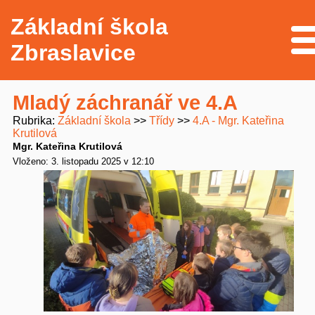
Základní škola
Me
Zbraslavice
Mladý záchranář ve 4.A
Rubrika
Základní škola
Třídy
4.A - Mgr. Kateřina
Krutilová
Mgr. Kateřina Krutilová
Vloženo: 3. listopadu 2025 v 12:10