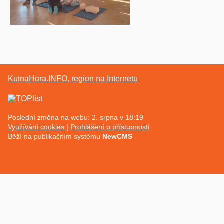
KutnaHora.INFO, region na Internetu
Poslední změna na webu: 2. srpna v 18:19
Využívání cookies
Prohlášení o přístupnosti
Běží na publikačním systému
NewCMS