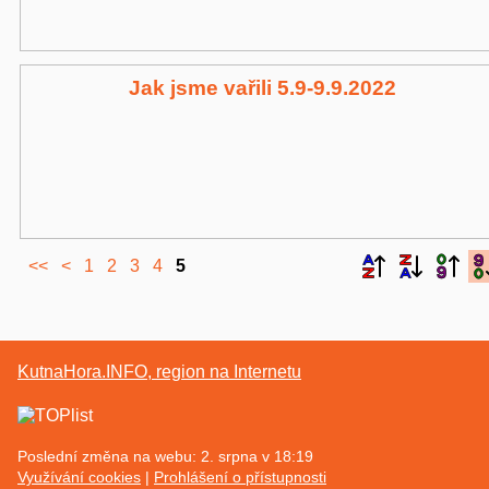
Jak jsme vařili 5.9-9.9.2022
<<
<
1
2
3
4
5
KutnaHora.INFO, region na Internetu
Poslední změna na webu: 2. srpna v 18:19
Využívání cookies
Prohlášení o přístupnosti