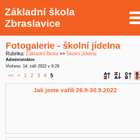
Základní škola
Me
Zbraslavice
Fotogalerie - školní jídelna
Rubrika
Základní škola
Školní jídelna
Administrátor
Vloženo: 14. září 2022 v 9:29
<<
<
1
2
3
4
5
Jak jsme vařili 26.9-30.9.2022