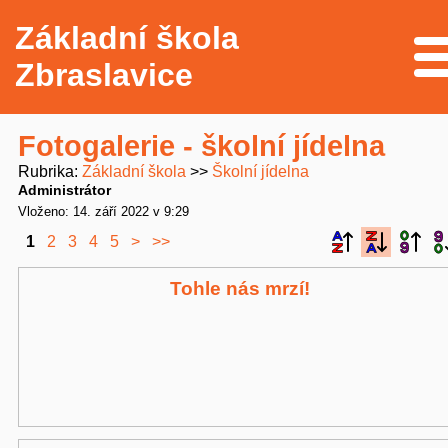
Základní škola
Me
Zbraslavice
Fotogalerie - školní jídelna
Rubrika
Základní škola
Školní jídelna
Administrátor
Vloženo: 14. září 2022 v 9:29
1
2
3
4
5
>
>>
Tohle nás mrzí!